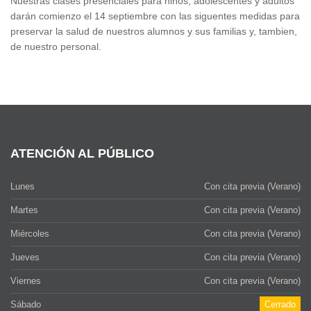
Nuestras clases presenciales para niños, adolescentes y adultos
darán comienzo el 14 septiembre con las siguentes medidas para
preservar la salud de nuestros alumnos y sus familias y, tambien,
de nuestro personal.
ATENCIÓN AL PÚBLICO
Lunes
Con cita previa (Verano)
Martes
Con cita previa (Verano)
Miércoles
Con cita previa (Verano)
Jueves
Con cita previa (Verano)
Viernes
Con cita previa (Verano)
Sábado
Cerrado