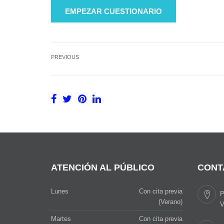
PREVIOUS
ATENCIÓN AL PÚBLICO
CONT
Lunes
Con cita previa
P
(Verano)
V
Martes
Con cita previa