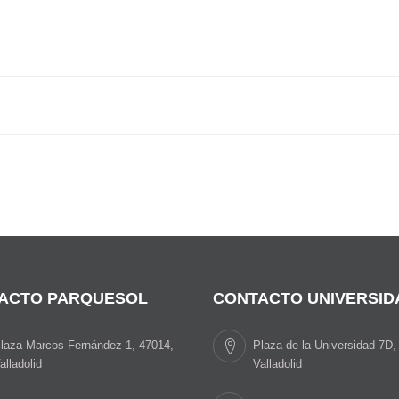
ACTO PARQUESOL
CONTACTO UNIVERSID
laza Marcos Fernández 1, 47014,
Plaza de la Universidad 7D,
alladolid
Valladolid