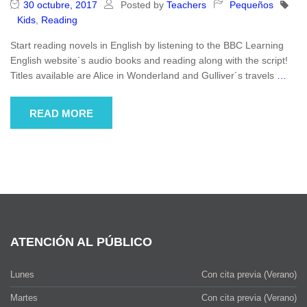
30 octubre, 2017
Posted by
Teachers
Pequeños
Kids
,
Reading
Start reading novels in English by listening to the BBC Learning
English website´s audio books and reading along with the script!
Titles available are Alice in Wonderland and Gulliver´s travels
…
READ MORE
ATENCIÓN AL PÚBLICO
Lunes
Con cita previa (Verano)
Martes
Con cita previa (Verano)