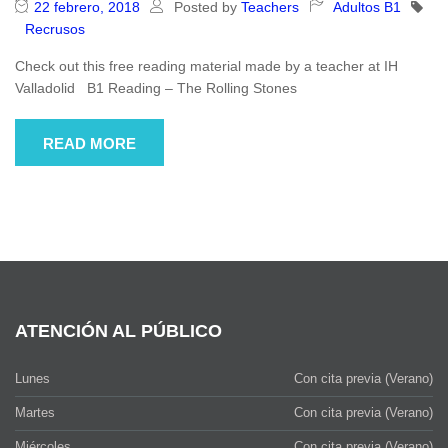
22 febrero, 2018
Posted by
Teachers
Adultos B1
Recrusos
Check out this free reading material made by a teacher at IH
Valladolid B1 Reading – The Rolling Stones
READ MORE
ATENCIÓN AL PÚBLICO
Lunes
Con cita previa (Verano)
Martes
Con cita previa (Verano)
Miércoles
Con cita previa (Verano)